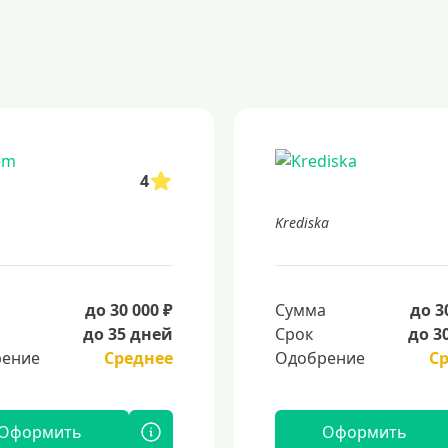
4
Krediska
а
до 30 000 ₽
Сумма
до 3
до 35 дней
Срок
до 3
ение
Среднее
Одобрение
С
Оформить
Оформить