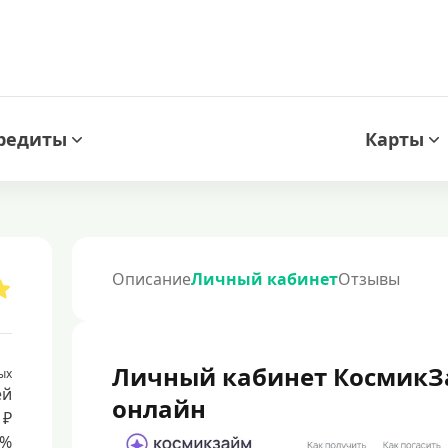
редиты
Карты
Описание
Личный кабинет
Отзывы
Личный кабинет КосмикЗ
ых
ей
онлайн
 ₽
8%