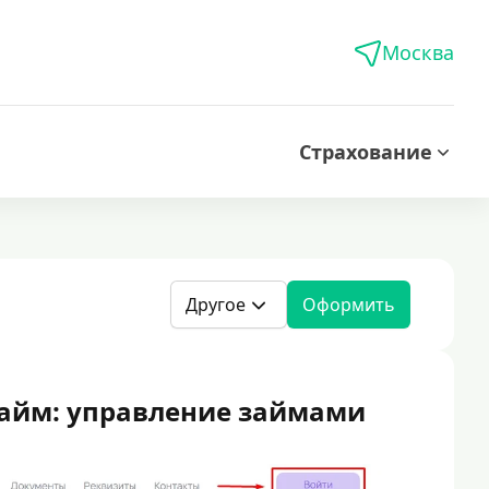
Москва
Страхование
Другое
Оформить
айм: управление займами