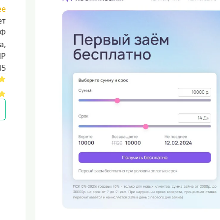
ее
ет
РФ
a,
ИР
45