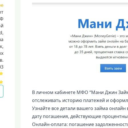
ее
ет
РФ
ой
d,
на
к,
ых
в.
03
В личном кабинете МФО “Мани Джин Займ
отслеживать историю платежей и оформля
Узнайте все детали вашего займа онлайн в
дату погашения, действующие процентные
Онлайн-оплата: погашение задолженности