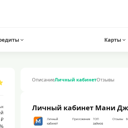
редиты
Карты
Описание
Личный кабинет
Отзывы
Личный кабинет Мани Д
ых
ей
 ₽
8%