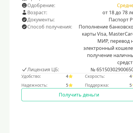
Одобрение:
Средн
Возраст:
от 18 до 78 л
Документы:
Паспорт 
Способ получения:
Пополнение банковск
карты Visa, MasterCar
МИР, перевод 
электронный кошеле
получение наличн
средст
Лицензия ЦБ:
№ 6515030290065
Удобство:
4
Скорость:
4
Надежность:
5
Поддержка:
5
Получить деньги