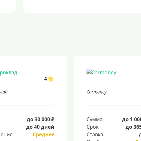
4
лад
Carmoney
а
до 30 000 ₽
Сумма
до 1 00
до 40 дней
Срок
до 36
ение
Среднее
Ставка