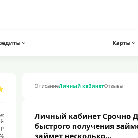
редиты
Карты
Описание
Личный кабинет
Отзывы
Личный кабинет Срочно Д
ых
ей
быстрого получения займ
 ₽
займет несколько...
8%