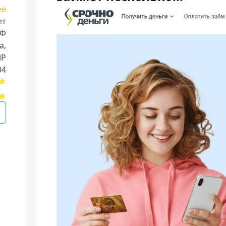
ее
ет
РФ
a,
ИР
04