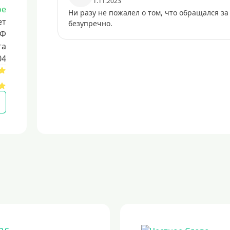
1.11.2023
ое
Ни разу не пожалел о том, что обращался з
ет
безупречно.
РФ
та
04