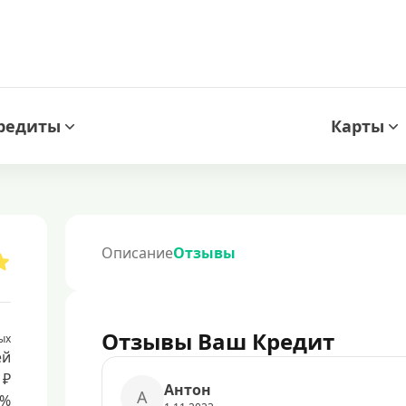
редиты
Карты
Описание
Отзывы
Отзывы Ваш Кредит
ых
ей
 ₽
Антон
А
8%