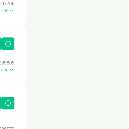
007766
бнее
009805
бнее