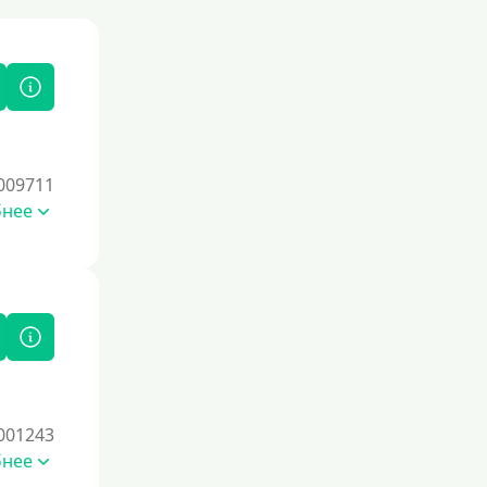
009711
бнее
001243
бнее