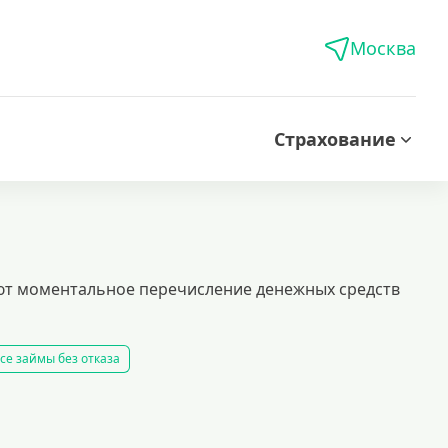
Москва
Страхование
ют моментальное перечисление денежных средств
се займы без отказа
все займы
все займы ночью
все займы без комиссии
ть займ
рейтинг займов
условия выдачи займов