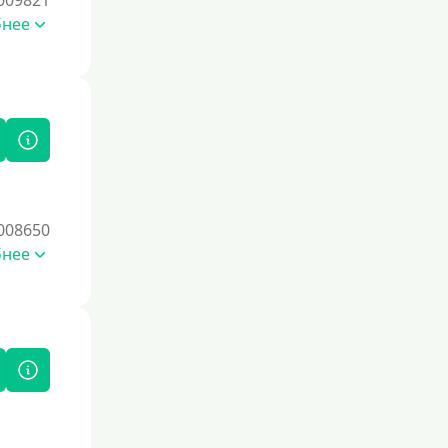
009821
бнее
008650
бнее