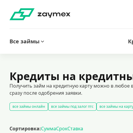
Все займы
К
Кредиты на кредитн
Получить займ на кредитную карту можно в любое
сразу после одобрения заявки.
все займы онлайн
все займы под залог птс
все займы на карт
беспроцентные займы на выгодных условиях
срочные займы
кредиты на карту за 15 минут
получить быстрый займ в россии
Сортировка:
Сумма
Срок
Ставка
рефинансирование займов
калькулятор займов