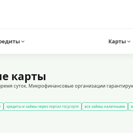
редиты
Карты
ые карты
 время суток. Микрофинансовые организации гарантиру
у
кредиты и займы через портал госуслуги
все займы наличными
в
быстрые займы
все займы до зарплаты
новые займы
смс займ
долгосрочные займы
популярные займы
лучшие займы
подобра