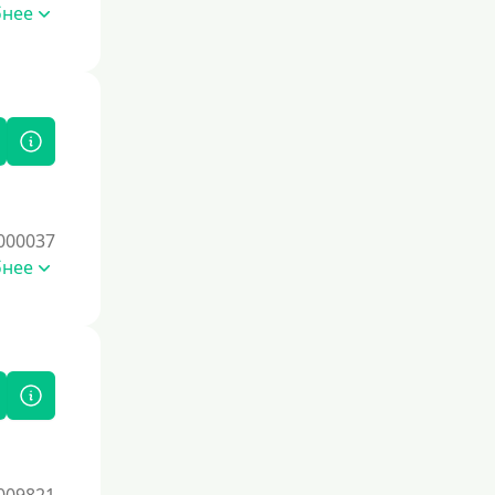
бнее
000037
бнее