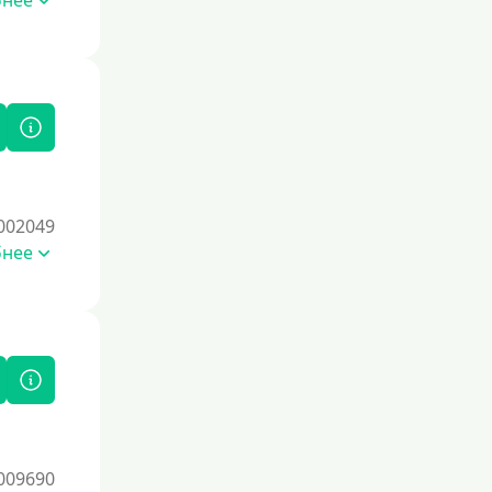
бнее
002049
бнее
009690