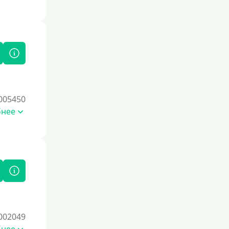
005450
бнее
002049