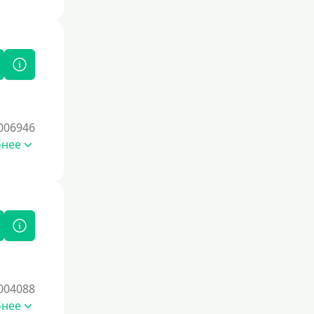
006946
бнее
004088
бнее