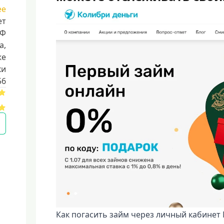
ее
ет
РФ
a,
же
ки
56
Как погасить займ через личный кабинет