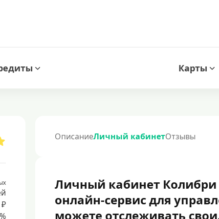
редиты
Карты
Описание
Личный кабинет
Отзывы
Личный кабинет Колибри 
ых
ей
онлайн-сервис для управ
 ₽
можете отслеживать свои.
8%