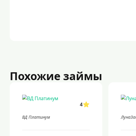
Похожие займы
4
ВД Платинум
ЛунаЗа