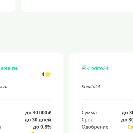
4
ньги
Kredito24
а
до 30 000 ₽
Сумма
до 3
до 30 дней
Срок
до 3
а
до 0.8%
Одобрение
С