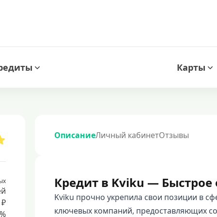
редиты
Карты
Описание
Личный кабинет
Отзывы
Кредит в Kviku — Быстро
ых
ей
Kviku прочно укрепила свои позиции в с
 ₽
ключевых компаний, предоставляющих со
8%