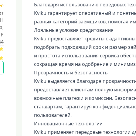
Благодаря использованию передовых тех
ее
ет
Kviku гарантирует оперативный и понятн
НН
разных категорий заемщиков, помогая и
a,
Лояльные условия кредитования
ИР
Kviku предоставляет кредиты с адаптивн
44
подобрать подходящий срок и размер зай
и простота использования сервиса обес
сокращая время на одобрение и минимиз
Прозрачность и безопасность
Kviku выделяется благодаря прозрачности
предоставляет клиентам полную информац
возможные платежи и комиссии. Безопасно
стандартам, гарантируя конфиденциальн
пользователей.
Инновационные технологии
Kviku применяет передовые технологии дл