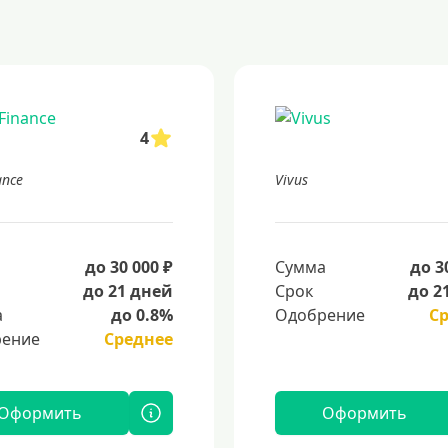
4
ance
Vivus
а
до 30 000 ₽
Сумма
до 3
до 21 дней
Срок
до 2
а
до 0.8%
Одобрение
С
ение
Среднее
Оформить
Оформить