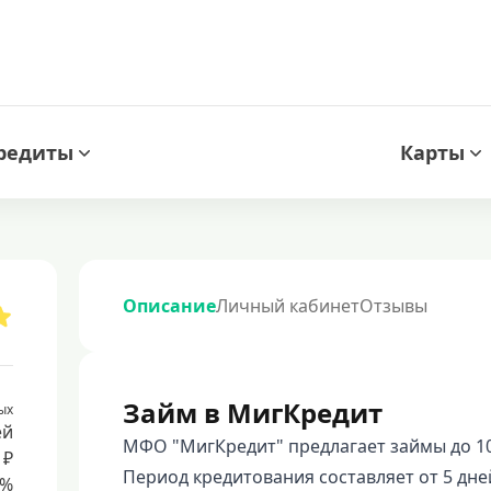
редиты
Карты
Описание
Личный кабинет
Отзывы
Займ в МигКредит
ых
ей
МФО "МигКредит" предлагает займы до 10
 ₽
Период кредитования составляет от 5 дне
8%