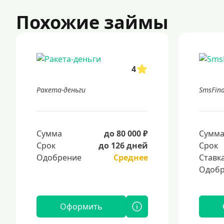
Похожие займы
4
Ракета-деньги
SmsFin
Сумма
до 80 000 ₽
Сумм
Срок
до 126 дней
Срок
Одобрение
Среднее
Ставк
Одобр
Оформить