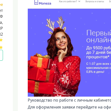
ее
ет
РФ
a,
ИР
82
Руководство по работе с личным кабине
Для оформления заявки перейдите на офи