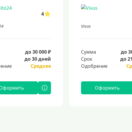
4
24
Vivus
а
до 30 000 ₽
Сумма
до 3
до 30 дней
Срок
до 2
ение
Среднее
Одобрение
С
Оформить
Оформить