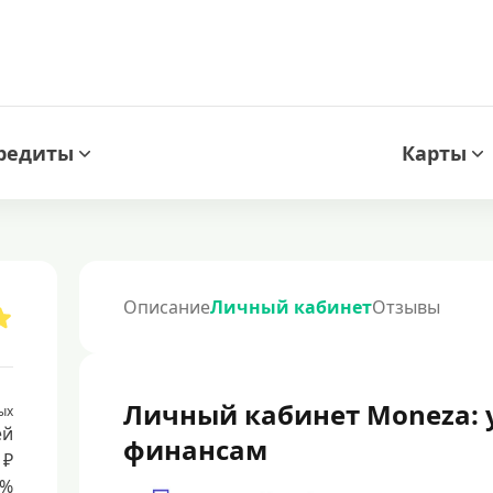
редиты
Карты
Описание
Личный кабинет
Отзывы
Личный кабинет Moneza: 
ых
ей
финансам
 ₽
8%