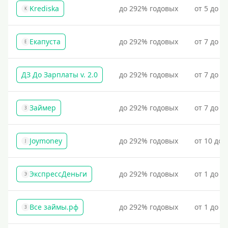
Krediska
до 292% годовых
от 5 до 3
K
Екапуста
до 292% годовых
от 7 до 2
Е
ДЗ До Зарплаты v. 2.0
до 292% годовых
от 7 до 3
Займер
до 292% годовых
от 7 до 1
З
Joymoney
до 292% годовых
от 10 до 
J
ЭкспрессДеньги
до 292% годовых
от 1 до 1
Э
Все займы.рф
до 292% годовых
от 1 до 3
З