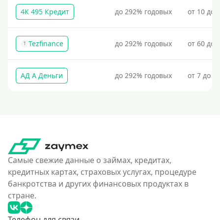
4К 495 Кредит
до 292% годовых
от 10 до 
Tezfinance
до 292% годовых
от 60 до 
T
АД А Деньги
до 292% годовых
от 7 до 3
Самые свежие данные о займах, кредитах,
кредитных картах, страховых услугах, процедуре
банкротства и других финансовых продуктах в
стране.
Телефон для связи