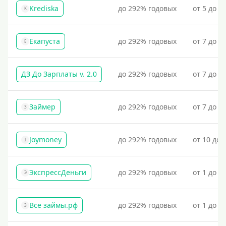
Krediska
до 292% годовых
от 5 до 3
K
Екапуста
до 292% годовых
от 7 до 2
Е
ДЗ До Зарплаты v. 2.0
до 292% годовых
от 7 до 3
Займер
до 292% годовых
от 7 до 1
З
Joymoney
до 292% годовых
от 10 до 
J
ЭкспрессДеньги
до 292% годовых
от 1 до 1
Э
Все займы.рф
до 292% годовых
от 1 до 3
З