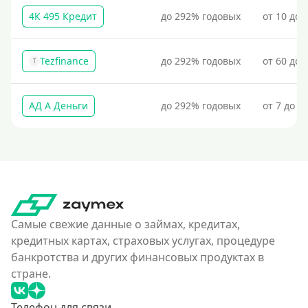
4К 495 Кредит
до 292% годовых
от 10 до 
Tezfinance
до 292% годовых
от 60 до 
T
АД А Деньги
до 292% годовых
от 7 до 3
Самые свежие данные о займах, кредитах,
кредитных картах, страховых услугах, процедуре
банкротства и других финансовых продуктах в
стране.
Телефон для связи